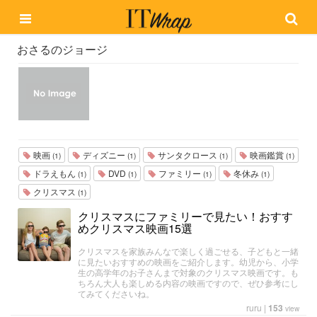
おさるのジョージ
映画
ディズニー
サンタクロース
映画鑑賞
(1)
(1)
(1)
(1)
ドラえもん
DVD
ファミリー
冬休み
(1)
(1)
(1)
(1)
クリスマス
(1)
クリスマスにファミリーで見たい！おすす
めクリスマス映画15選
クリスマスを家族みんなで楽しく過ごせる、子どもと一緒
に見たいおすすめの映画をご紹介します。幼児から、小学
生の高学年のお子さんまで対象のクリスマス映画です。も
ちろん大人も楽しめる内容の映画ですので、ぜひ参考にし
てみてくださいね。
ruru
|
153
view