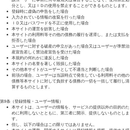
分とし、又はＩＤの使用を禁止することができるものとします。
登録時に虚偽の申告をした場合
入力されている情報の改竄を行った場合
ＩＤ又はパスワードを不正に使用した場合
本サイトの運営を妨害した場合
本サイトの利用料等その他の債務の履行を遅滞し、または支払を
拒否した場合
ユーザーに対する破産の申立があった場合又はユーザーが準禁治
産宣告若しく禁治産宣告を受けた場合
本規約の何れかに違反した場合
本サイトの名誉を著しく毀損した場合
その他本サイトがユーザーとして不適当と判断した場合
前項の場合、ユーザーは当該時点で発生している利用料その他の
債務等本サイトに対して負担する債務の一切を一括して履行し清
算するものとします。
第9条（登録情報・ユーザー情報）
本サイトは、ユーザーの情報を、サービスの提供以外の目的のた
めに利用しないとともに、第三者に開示、提供しないものとしま
す。
但し、以下の場合はこの限りではありません。