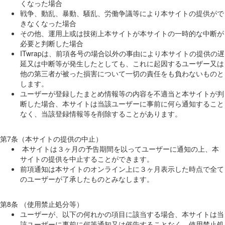
くなった場合
戦争、動乱、暴動、騒乱、労働争議等により本サイトの提供がで
きなくなった場合
その他、運用上或は技術上本サイトが本サイトの一時的な中断が
必要と判断した場合
ITwrapは、前項各号の場合以外の事由により本サイトの提供の遅
延又は中断等が発生したとしても、これに起因するユーザー又は
他の第三者が被った損害について一切の責任をも負わないものと
します。
ユーザーが登録したまとめ情報等の内容を不適当と本サイトが判
断した場合、本サイトは当該ユーザーに事前に何ら通知すること
なく、当該登録情報等を削除することがあります。
第7条（本サイトの提供の中止）
本サイトは３ヶ月の予告期間を以ってユーザーに通知の上、本
サイトの提供を中止することができます。
前項通知は本サイトのオンライン上に３ヶ月表示した時点で全て
のユーザーが了承したものとみなします。
第8条 （使用禁止処分等）
ユーザーが、以下の何れかの項目に該当する場合、本サイトは当
該ユーザーに事前に何等通知又は催告することなく、使用禁止処