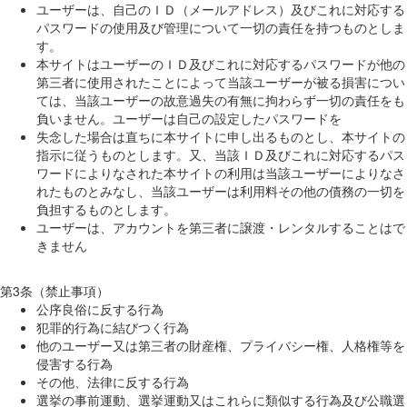
ユーザーは、自己のＩＤ（メールアドレス）及びこれに対応する
パスワードの使用及び管理について一切の責任を持つものとしま
す。
本サイトはユーザーのＩＤ及びこれに対応するパスワードが他の
第三者に使用されたことによって当該ユーザーが被る損害につい
ては、当該ユーザーの故意過失の有無に拘わらず一切の責任をも
負いません。ユーザーは自己の設定したパスワードを
失念した場合は直ちに本サイトに申し出るものとし、本サイトの
指示に従うものとします。又、当該ＩＤ及びこれに対応するパス
ワードによりなされた本サイトの利用は当該ユーザーによりなさ
れたものとみなし、当該ユーザーは利用料その他の債務の一切を
負担するものとします。
ユーザーは、アカウントを第三者に譲渡・レンタルすることはで
きません
第3条（禁止事項）
公序良俗に反する行為
犯罪的行為に結びつく行為
他のユーザー又は第三者の財産権、プライバシー権、人格権等を
侵害する行為
その他、法律に反する行為
選挙の事前運動、選挙運動又はこれらに類似する行為及び公職選