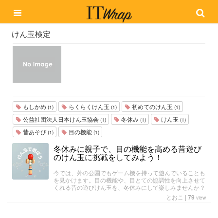
けん玉検定
もしかめ
らくらくけん玉
初めてのけん玉
(1)
(1)
(1)
公益社団法人日本けん玉協会
冬休み
けん玉
(1)
(1)
(1)
昔あそび
目の機能
(1)
(1)
冬休みに親子で、目の機能を高める昔遊び
のけん玉に挑戦をしてみよう！
今では、外の公園でもゲーム機を持って遊んでいることも
を見かけます。目の機能や、目とての協調性を向上させて
くれる昔の遊びけん玉を、冬休みにして楽しみませんか？
とおこ
|
79
view