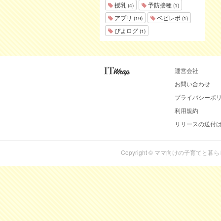
授乳
予防接種
(4)
(1)
アプリ
ベビレポ
(19)
(1)
ぴよログ
(1)
運営会社
お問い合わせ
プライバシーポ
利用規約
リリースの送付
Copyright © ママ向けの子育てと暮