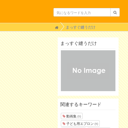
H
まっすぐ縫うだけ
o
m
e
まっすぐ縫うだけ
関連するキーワード
動画集
(1)
子ども用エプロン
(1)