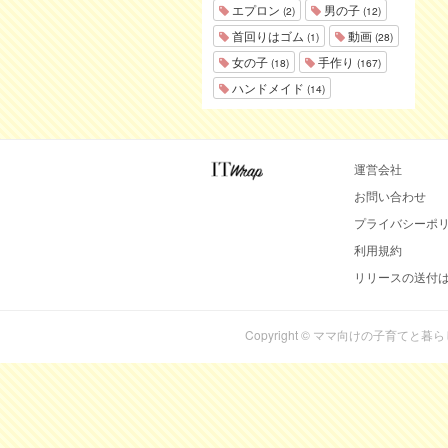
エプロン
男の子
(2)
(12)
首回りはゴム
動画
(1)
(28)
女の子
手作り
(18)
(167)
ハンドメイド
(14)
運営会社
お問い合わせ
プライバシーポ
利用規約
リリースの送付
Copyright © ママ向けの子育てと暮