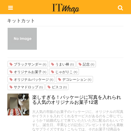
キットカット
ブラックサンダー
うまい棒
記念
(1)
(1)
(1)
オリジナルお菓子
じゃがりこ
(1)
(1)
オリジナルパッケージ
デコレーション
(1)
(1)
サクマドロップ
ビスコ
(1)
(1)
楽しすぎる！パッケージに写真を入れられ
る人気のオリジナルお菓子12選
大人気の市販のお菓子のパッケージに、オリジナルの写真
やイラストを入れてくれるサービスがあるのをご存じでし
ょうか？結婚式などで来ていただいた方に配るのもいいで
すし、誕生日、卒業などの記念にプレゼントするのも素敵
なサプライズですね！こちらでは、そのお菓子12商品を