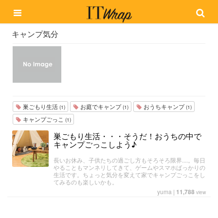
キャンプ気分
巣ごもり生活
お庭でキャンプ
おうちキャンプ
(1)
(1)
(1)
キャンプごっこ
(1)
巣ごもり生活・・・そうだ！おうちの中で
キャンプごっこしよう♪
長いお休み、子供たちの過ごし方もそろそろ限界....。毎日
やることもマンネリしてきて、ゲームやスマホばっかりの
生活です。ちょっと気分を変えて家でキャンプごっこをし
てみるのも楽しいかも。
yuma
|
11,788
view