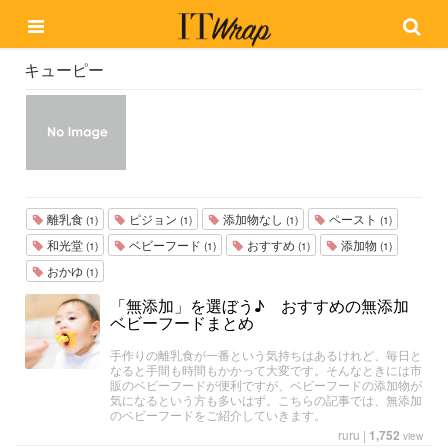
キューピー
離乳食
ピジョン
添加物なし
ペースト
(1)
(1)
(1)
(1)
和光堂
ベビーフード
おすすめ
添加物
(1)
(1)
(1)
(1)
おかゆ
(1)
「無添加」を選ぼう♪ おすすめの無添加
ベビーフードまとめ
手作りの離乳食が一番という気持ちはあるけれど、毎日と
なると手間も時間もかかって大変です。そんなときには市
販のベビーフードが便利ですが、ベビーフードの添加物が
気になるという方も多いはず。こちらの記事では、無添加
のベビーフードをご紹介していきます。
ruru
|
1,752
view