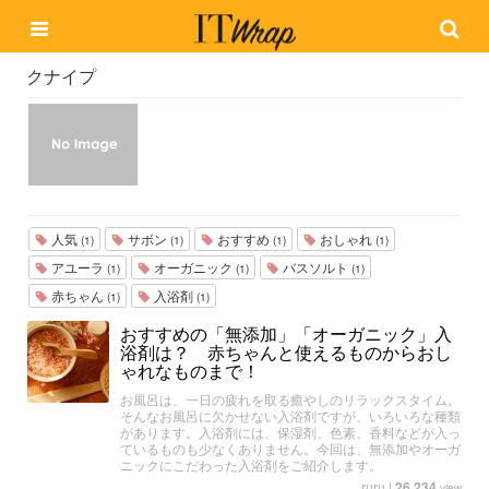
クナイプ
人気
サボン
おすすめ
おしゃれ
(1)
(1)
(1)
(1)
アユーラ
オーガニック
バスソルト
(1)
(1)
(1)
赤ちゃん
入浴剤
(1)
(1)
おすすめの「無添加」「オーガニック」入
浴剤は？ 赤ちゃんと使えるものからおし
ゃれなものまで！
お風呂は、一日の疲れを取る癒やしのリラックスタイム。
そんなお風呂に欠かせない入浴剤ですが、いろいろな種類
があります。入浴剤には、保湿剤、色素、香料などが入っ
ているものも少なくありません。今回は、無添加やオーガ
ニックにこだわった入浴剤をご紹介します。
ruru
|
26,234
view