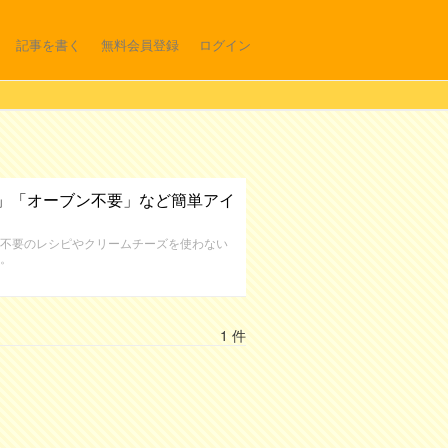
記事を書く
無料会員登録
ログイン
」「オーブン不要」など簡単アイ
不要のレシピやクリームチーズを使わない
。
1 件