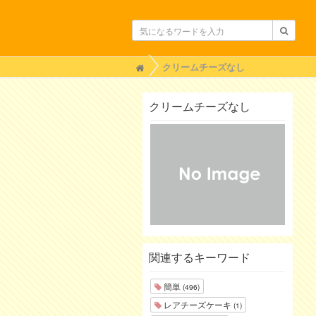
H
クリームチーズなし
o
m
e
クリームチーズなし
関連するキーワード
簡単
(496)
レアチーズケーキ
(1)