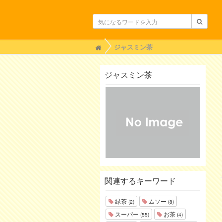
H
ジャスミン茶
o
m
e
ジャスミン茶
関連するキーワード
緑茶
ムソー
(2)
(8)
スーパー
お茶
(55)
(4)