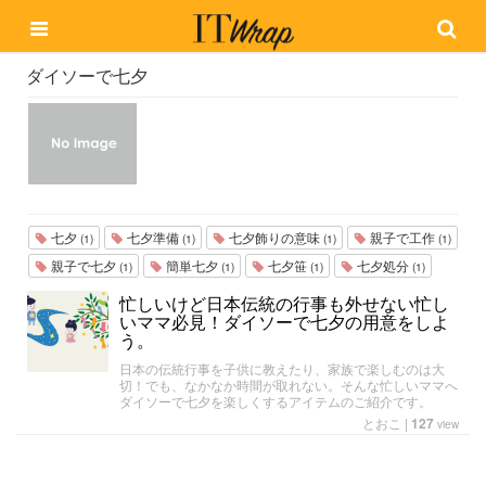
ダイソーで七夕
七夕
七夕準備
七夕飾りの意味
親子で工作
(1)
(1)
(1)
(1)
親子で七夕
簡単七夕
七夕笹
七夕処分
(1)
(1)
(1)
(1)
忙しいけど日本伝統の行事も外せない忙し
いママ必見！ダイソーで七夕の用意をしよ
う。
日本の伝統行事を子供に教えたり、家族で楽しむのは大
切！でも、なかなか時間が取れない。そんな忙しいママへ
ダイソーで七夕を楽しくするアイテムのご紹介です。
とおこ
|
127
view