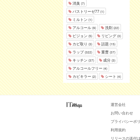
消臭
(7)
パストリーゼ77
(1)
ミルトン
(1)
アルコール
洗剤
(9)
(22)
ピジョン
リビング
(5)
(3)
カビ取り
話題
(3)
(15)
ラップ
重曹
(322)
(37)
キッチン
成分
(37)
(3)
アルコールフリー
(4)
カビキラー
シート
(2)
(4)
運営会社
お問い合わせ
プライバシーポ
利用規約
リリースの送付