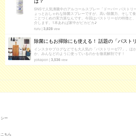
は？
SNSで人気沸騰中のアルコールスプレー「ドーバー パストリ
ょっとおしゃれな除菌スプレーですが、高い除菌力、そして食
ことづくめの実力派なんです。今回はパストリーゼの特徴と、
介します。1本あれば家中がピカピカ♪
ruru
|
3,828
view
除菌にもお掃除にも使える！ 話題の「パストリ
インスタやブログなどでも大人気の「パストリーゼ77」。ほ
か、みんなどのように使っているのかを徹底解剖です！
yokapon
|
3,536
view
リシー
はこちら