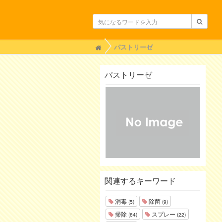
H
パストリーゼ
o
m
e
パストリーゼ
関連するキーワード
消毒
除菌
(5)
(9)
掃除
スプレー
(84)
(22)