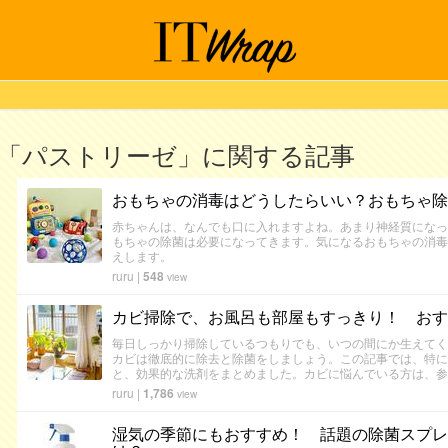
「パストリーゼ」に関する記事
おもちゃの消毒はどうしたらいい？おもちゃ除
赤ちゃんは、なんでも口に入れますよね。あまり神経質になっ
もちゃの除菌は必要になってきます。気になるおもちゃの消毒
えします。
ruru
|
548
view
カビ掃除で、お風呂も部屋もすっきり！ おす
毎日しっかり掃除しているつもりでも、いつの間にか生えてく
カビは徹底的に除去と除菌をしましょう。この記事では、特に
と、効果的な洗剤をまとめました。カビに悩んでいる方は、参
ruru
|
1,786
view
湿気の季節にもおすすめ！ 話題の除菌スプレ