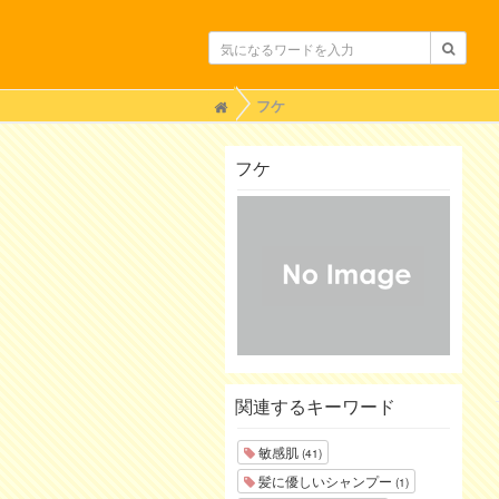
H
フケ
o
m
e
フケ
関連するキーワード
敏感肌
(41)
髪に優しいシャンプー
(1)