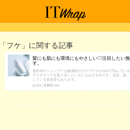
「フケ」に関する記事
髪にも肌にも環境にもやさしい♡注目したい無
す。
無添加のシャンプーは敏感肌の人やフケやかゆみで悩んでいる
サラサラヘアを取り戻したい人にもおすすめです。頭皮、髪、
している美容室もあります。
yuma
|
2,902
view