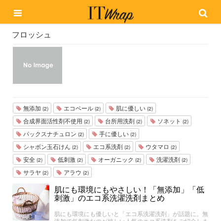
フロッシュ
無添加
エコベール
肌に優しい
(2)
(2)
(2)
合成界面活性剤不使用
台所用洗剤
ソネット
(2)
(2)
(2)
パックスナチュロン
手に優しい
(2)
(2)
シャボン玉石けん
エコ系洗剤
ウタマロ
(2)
(2)
(2)
安全
低刺激
オーガニック
洗濯洗剤
(2)
(2)
(2)
(2)
サラヤ
アラウ
(2)
(2)
肌にも環境にもやさしい！「無添加」「低
刺激」のエコ系洗濯洗剤まとめ
肌にも環境にも優しいと「エコ系洗濯洗剤」が話題に。無
添加で低刺激なのが嬉しい人気のエコ系洗剤をご紹介しま