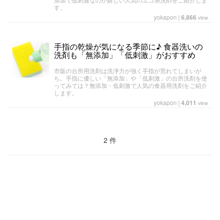
す。
yokapon
|
6,866
view
手指の乾燥が気になる季節に♪ 食器洗いの
洗剤も「無添加」「低刺激」がおすすめ
市販の台所用洗剤は洗浄力が強く手指が荒れてしまいが
ち。手指に優しい「無添加」や「低刺激」の台所洗剤を使
ってみては？無添加・低刺激で人気の食器用洗剤をご紹介
します。
yokapon
|
4,011
view
2 件