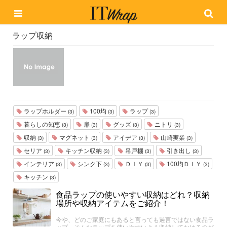
ラップ収納
ラップホルダー
100均
ラップ
(3)
(3)
(3)
暮らしの知恵
扉
グッズ
ニトリ
(3)
(3)
(3)
(3)
収納
マグネット
アイデア
山崎実業
(3)
(3)
(3)
(3)
セリア
キッチン収納
吊戸棚
引き出し
(3)
(3)
(3)
(3)
インテリア
シンク下
ＤＩＹ
100均ＤＩＹ
(3)
(3)
(3)
(3)
キッチン
(3)
食品ラップの使いやすい収納はどれ？収納
場所や収納アイテムをご紹介！
今や、どのご家庭にもあると言っても過言ではない食品ラ
ップ。そんなラップを使いやすいよう収納しておけるのが