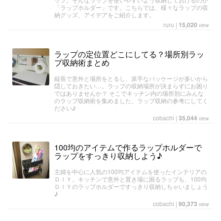
「ラップホルダー」です。こちらでは、様々なラップの収
納グッズ、アイデアをご紹介します。
ruru
|
15,020
view
ラップの定位置どこにしてる？場所別ラッ
プ収納術まとめ
縦長で意外と場所をとるし、派手なパッケージが多いから
隠しておきたい…。ラップの収納場所が決まらずにお困り
ではありませんか？ そこでキッチン内の場所別にみんな
のラップ収納術を集めました。ラップ収納の参考にしてく
ださい♪
cobachi
|
35,044
view
100均のアイテムで作るラップホルダーで
ラップをすっきり収納しよう♪
主婦を中心に人気の100均アイテムを使ったインテリアの
ＤＩＹ。キッチンで意外と置き場に困るラップも、100均
ＤＩＹのラップホルダーですっきり収納しちゃいましょう
♪
cobachi
|
90,373
view