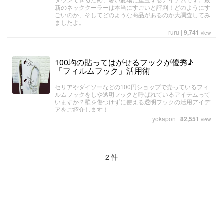
新のネッククーラーは本当にすごいと評判！どのようにす
ごいのか、そしてどのような商品があるのか大調査してみ
ましたよ。
ruru
|
9,741
view
100均の貼ってはがせるフックが優秀♪
「フィルムフック」活用術
セリアやダイソーなどの100円ショップで売っているフィ
ルムフックをしや透明フックと呼ばれているアイテムって
いますか？壁を傷つけずに使える透明フックの活用アイデ
アをご紹介します！
yokapon
|
82,551
view
2 件