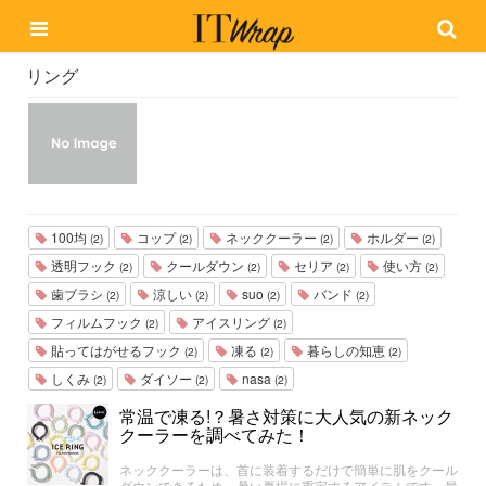
リング
100均
コップ
ネッククーラー
ホルダー
(2)
(2)
(2)
(2)
透明フック
クールダウン
セリア
使い方
(2)
(2)
(2)
(2)
歯ブラシ
涼しい
suo
バンド
(2)
(2)
(2)
(2)
フィルムフック
アイスリング
(2)
(2)
貼ってはがせるフック
凍る
暮らしの知恵
(2)
(2)
(2)
しくみ
ダイソー
nasa
(2)
(2)
(2)
常温で凍る!？暑さ対策に大人気の新ネック
クーラーを調べてみた！
ネッククーラーは、首に装着するだけで簡単に肌をクール
ダウンできるため、暑い夏場に重宝するアイテムです。最