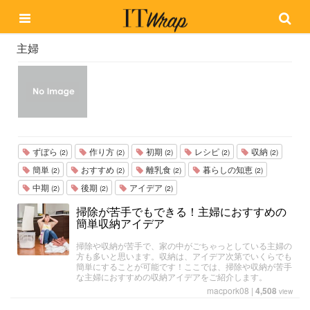
主婦
ずぼら
作り方
初期
レシピ
収納
(2)
(2)
(2)
(2)
(2)
簡単
おすすめ
離乳食
暮らしの知恵
(2)
(2)
(2)
(2)
中期
後期
アイデア
(2)
(2)
(2)
掃除が苦手でもできる！主婦におすすめの
簡単収納アイデア
掃除や収納が苦手で、家の中がごちゃっとしている主婦の
方も多いと思います。収納は、アイデア次第でいくらでも
簡単にすることが可能です！ここでは、掃除や収納が苦手
な主婦におすすめの収納アイデアをご紹介します。
macpork08
|
4,508
view