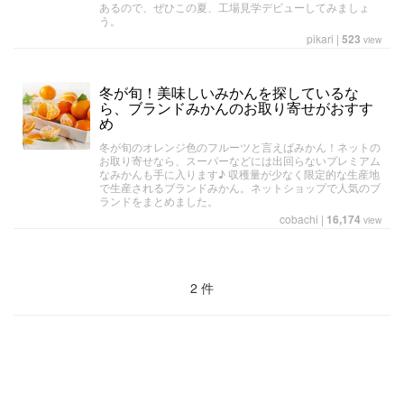
あるので、ぜひこの夏、工場見学デビューしてみましょ
う。
pikari
|
523
view
冬が旬！美味しいみかんを探しているな
ら、ブランドみかんのお取り寄せがおすす
め
冬が旬のオレンジ色のフルーツと言えばみかん！ネットの
お取り寄せなら、スーパーなどには出回らないプレミアム
なみかんも手に入ります♪ 収穫量が少なく限定的な生産地
で生産されるブランドみかん。ネットショップで人気のブ
ランドをまとめました。
cobachi
|
16,174
view
2 件