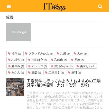
佐賀
福岡
ブランドみかん
九州
大分
(2)
(2)
(2)
(2)
柑橘類
自由研究
和歌山
長崎
(2)
(2)
(2)
(2)
夏休み
オレンジ
温州みかん
美味しい
(2)
(2)
(2)
(2)
みかん
愛媛
工場見学
無料
(2)
(2)
(2)
(2)
工場見学に行ってみよう！おすすめの工場
見学7選(in福岡・大分・佐賀・長崎)
工場見学に行ったことありますか？無料で開催されている
工場見学で、最後に自社製品のプレゼントを配布している
会社もあります。夏休みの自由研究にぴったりの題材もあ
り、子どもと一緒に行ってみるのにおすすめの場所です。
知らいないだけで、意外に工場見学できる場所はたくさん