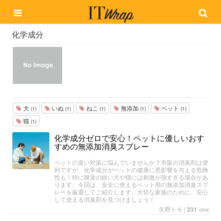
化学成分
犬
いぬ
ねこ
無添加
ペット
(1)
(1)
(1)
(1)
(1)
猫
(1)
化学成分ゼロで安心！ペットに優しいおす
すめの無添加消臭スプレー
ペットの臭い対策に悩んでいませんか？市販の消臭剤は便
利ですが、化学成分がペットの健康に悪影響を与える危険
性も！特に嗅覚の鋭い犬や猫には刺激が強すぎる場合があ
ります。今回は、安全に使えるペット用の無添加消臭スプ
レーを厳選してご紹介します。大切な家族のために、安心
して使える消臭剤を見つけましょう！
矢野トモ
|
231
view