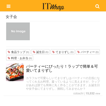
女子会
食品ラップ
誕生日
てまりずし
パーティー
(1)
(1)
(1)
(1)
料理・お弁当
(1)
パーティーにぴったり！ラップで簡単＆可
愛いてまりずし
カラフルで可愛らしいてまりずしはパーティーの主役にな
ってくれるお料理。凝っているように見えますが、ラップ
があれば誰でも簡単に丸く作ることができます。お誕生日
や女子会にてまりずし、挑戦してみませんか？
cobachi
|
15,532
view