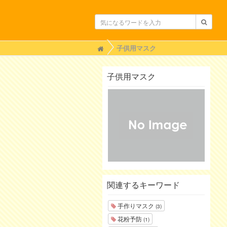
H
子供用マスク
o
m
e
子供用マスク
関連するキーワード
手作りマスク
(3)
花粉予防
(1)