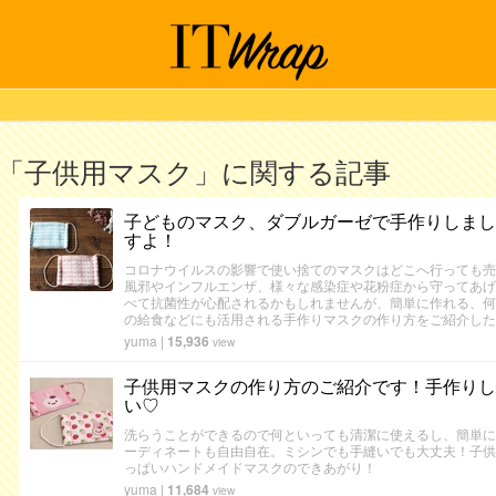
「子供用マスク」に関する記事
子どものマスク、ダブルガーゼで手作りしまし
すよ！
コロナウイルスの影響で使い捨てのマスクはどこへ行っても売
風邪やインフルエンザ、様々な感染症や花粉症から守ってあげ
べて抗菌性が心配されるかもしれませんが、簡単に作れる、何
の給食などにも活用される手作りマスクの作り方をご紹介した
yuma
|
15,936
view
子供用マスクの作り方のご紹介です！手作りし
い♡
洗らうことができるので何といっても清潔に使えるし、簡単に
ーディネートも自由自在。ミシンでも手縫いでも大丈夫！子供
っぱいハンドメイドマスクのできあがり！
yuma
|
11,684
view