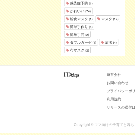
感染症予防
(1)
かわいい
(74)
給食マスク
マスク
(1)
(19)
簡単手作り
(4)
簡単手芸
(2)
ダブルガーゼ
清潔
(1)
(4)
布マスク
(2)
運営会社
お問い合わせ
プライバシーポ
利用規約
リリースの送付
Copyright © ママ向けの子育てと暮