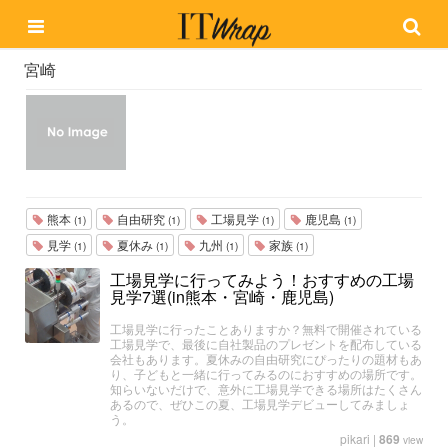
宮崎
熊本
自由研究
工場見学
鹿児島
(1)
(1)
(1)
(1)
見学
夏休み
九州
家族
(1)
(1)
(1)
(1)
工場見学に行ってみよう！おすすめの工場
見学7選(in熊本・宮崎・鹿児島)
工場見学に行ったことありますか？無料で開催されている
工場見学で、最後に自社製品のプレゼントを配布している
会社もあります。夏休みの自由研究にぴったりの題材もあ
り、子どもと一緒に行ってみるのにおすすめの場所です。
知らいないだけで、意外に工場見学できる場所はたくさん
あるので、ぜひこの夏、工場見学デビューしてみましょ
う。
pikari
|
869
view