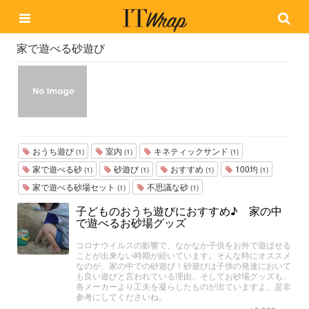
家で遊べる砂遊び
おうち遊び
室内
キネティックサンド
(1)
(1)
(1)
家で遊べる砂
砂遊び
おすすめ
100均
(1)
(1)
(1)
(1)
家で遊べる砂場セット
不思議な砂
(1)
(1)
子どものおうち遊びにおすすめ♪ 家の中
で遊べるお砂場グッズ
コロナウイルスの影響で、なかなか子供をお外で遊ばせる
ことが出来ない時期が続いています。そんな時にオススメ
なのが、家の中での砂遊び！砂遊びは子供の発達において
も良い遊びと言われている理由、そしてお砂場グッズも、
各メーカーより工夫を凝らしたものが出ていますよ、是非
参考にしてくださいね。