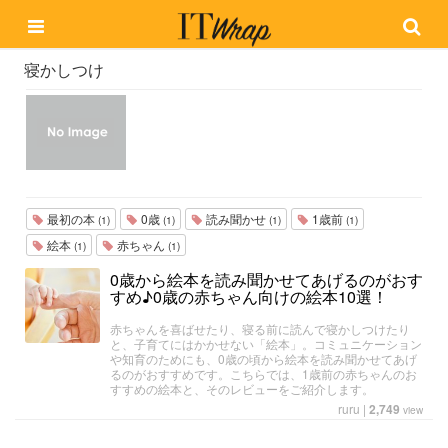
寝かしつけ
最初の本
0歳
読み聞かせ
1歳前
(1)
(1)
(1)
(1)
絵本
赤ちゃん
(1)
(1)
0歳から絵本を読み聞かせてあげるのがおす
すめ♪0歳の赤ちゃん向けの絵本10選！
赤ちゃんを喜ばせたり、寝る前に読んで寝かしつけたり
と、子育てにはかかせない「絵本」。コミュニケーション
や知育のためにも、0歳の頃から絵本を読み聞かせてあげ
るのがおすすめです。こちらでは、1歳前の赤ちゃんのお
すすめの絵本と、そのレビューをご紹介します。
ruru
|
2,749
view