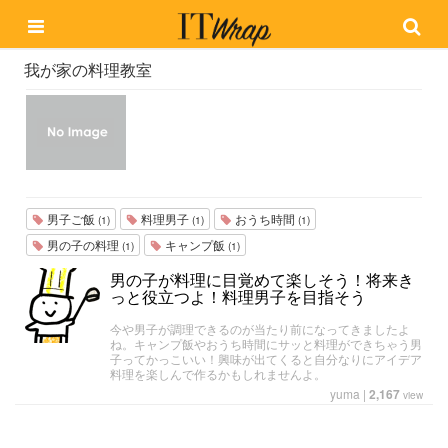
我が家の料理教室
男子ご飯
料理男子
おうち時間
(1)
(1)
(1)
男の子の料理
キャンプ飯
(1)
(1)
男の子が料理に目覚めて楽しそう！将来き
っと役立つよ！料理男子を目指そう
今や男子が調理できるのが当たり前になってきましたよ
ね。キャンプ飯やおうち時間にサッと料理ができちゃう男
子ってかっこいい！興味が出てくると自分なりにアイデア
料理を楽しんで作るかもしれませんよ。
yuma
|
2,167
view