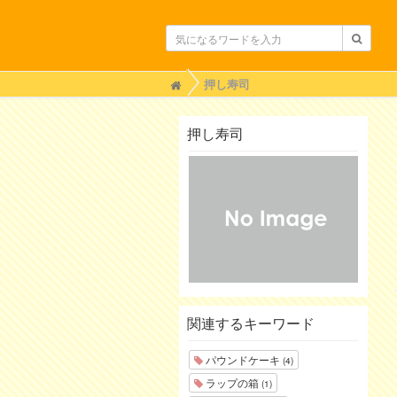
H
押し寿司
o
m
e
押し寿司
関連するキーワード
パウンドケーキ
(4)
ラップの箱
(1)