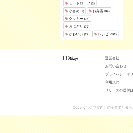
ミートローフ
(2)
小さめ
お弁当
(1)
(84)
クッキー
(34)
おにぎり
(75)
かわいい
レシピ
(74)
(692)
運営会社
お問い合わせ
プライバシーポ
利用規約
リリースの送付
Copyright © ママ向けの子育てと暮