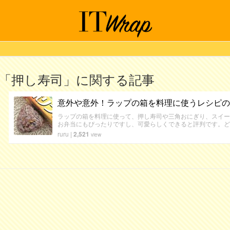
「押し寿司」に関する記事
意外や意外！ラップの箱を料理に使うレシピの
ラップの箱を料理に使って、押し寿司や三角おにぎり、スイー
お弁当にもぴったりですし、可愛らしくできると評判です。ど
ruru
|
2,521
view