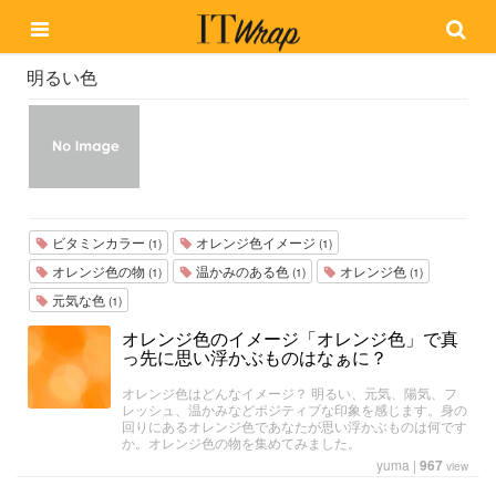
明るい色
ビタミンカラー
オレンジ色イメージ
(1)
(1)
オレンジ色の物
温かみのある色
オレンジ色
(1)
(1)
(1)
元気な色
(1)
オレンジ色のイメージ「オレンジ色」で真
っ先に思い浮かぶものはなぁに？
オレンジ色はどんなイメージ？ 明るい、元気、陽気、フ
レッシュ、温かみなどポジティブな印象を感じます。身の
回りにあるオレンジ色であなたが思い浮かぶものは何です
か。オレンジ色の物を集めてみました。
yuma
|
967
view