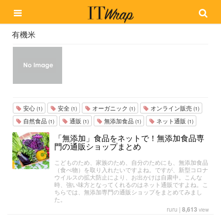
有機米
安心
安全
オーガニック
オンライン販売
(1)
(1)
(1)
(1)
自然食品
通販
無添加食品
ネット通販
(1)
(1)
(1)
(1)
「無添加」食品をネットで！無添加食品専
門の通販ショップまとめ
こどものため、家族のため、自分のためにも、無添加食品
（食べ物）を取り入れたいですよね。ですが、新型コロナ
ウイルスの拡大防止により、お出かけは自粛中。こんな
時、強い味方となってくれるのはネット通販ですよね。こ
ちらでは、無添加専門の通販ショップをまとめてみまし
た。
ruru
|
8,613
view