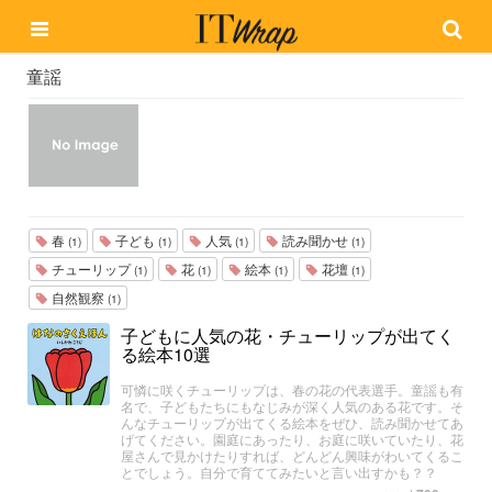
童謡
春
子ども
人気
読み聞かせ
(1)
(1)
(1)
(1)
チューリップ
花
絵本
花壇
(1)
(1)
(1)
(1)
自然観察
(1)
子どもに人気の花・チューリップが出てく
る絵本10選
可憐に咲くチューリップは、春の花の代表選手。童謡も有
名で、子どもたちにもなじみが深く人気のある花です。そ
んなチューリップが出てくる絵本をぜひ、読み聞かせてあ
げてください。園庭にあったり、お庭に咲いていたり、花
屋さんで見かけたりすれば、どんどん興味がわいてくるこ
とでしょう。自分で育ててみたいと言い出すかも？？