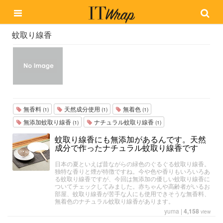
蚊取り線香
無香料
天然成分使用
無着色
(1)
(1)
(1)
無添加蚊取り線香
ナチュラル蚊取り線香
(1)
(1)
蚊取り線香にも無添加があるんです。天然
成分で作ったナチュラル蚊取り線香です
日本の夏といえば昔ながらの緑色のぐるぐる蚊取り線香。
独特な香りと煙が特徴ですね。今や色や香りもいろいろあ
る蚊取り線香ですが、今回は無添加の優しい蚊取り線香に
ついてチェックしてみました。赤ちゃんや高齢者がいるお
部屋、蚊取り線香が苦手な人にも使用できそうな無香料、
無着色のナチュラル蚊取り線香があります。
yuma
|
4,158
view