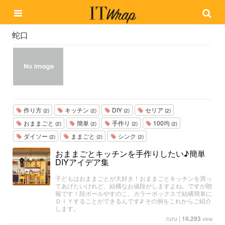
蛇口
作り方
キッチン
DIY
セリア
(2)
(2)
(2)
(2)
おままごと
簡単
手作り
100均
(2)
(2)
(2)
(2)
ダイソー
ままごと
シンク
(2)
(2)
(2)
おままごとキッチンを手作りしたい♪簡単
DIYアイデア集
子どもはおままごとが大好き！おままごとキッチンを買っ
てあげたいけれど、結構なお値段がしますよね。ですが朗
報です！段ボールやすのこ、カラーボックスで結構簡単に
ＤＩＹすることができるんです♪ その例をこれからご紹介
します。
ruru
|
16,293
view