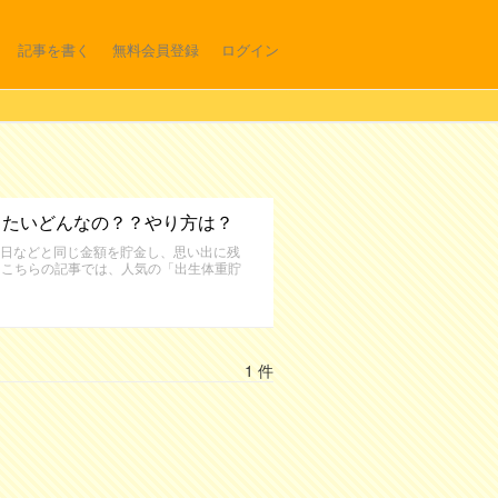
記事を書く
無料会員登録
ログイン
ったいどんなの？？やり方は？
日などと同じ金額を貯金し、思い出に残
。こちらの記事では、人気の「出生体重貯
1 件