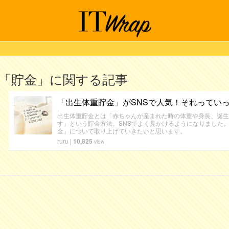
「貯金」に関する記事
「出生体重貯金」がSNSで人気！それってい
出生体重貯金とは「赤ちゃんが産まれた時の体重や身長、誕生
す」という貯金方法。SNSでよく見かけるようになりました
金」について取り上げていきたいと思います。
ruru
|
10,825
view