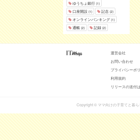
ゆうちょ銀行
(1)
口座開設
記念
(1)
(2)
オンラインバンキング
(1)
通帳
記録
(2)
(2)
運営会社
お問い合わせ
プライバシーポ
利用規約
リリースの送付
Copyright © ママ向けの子育てと暮