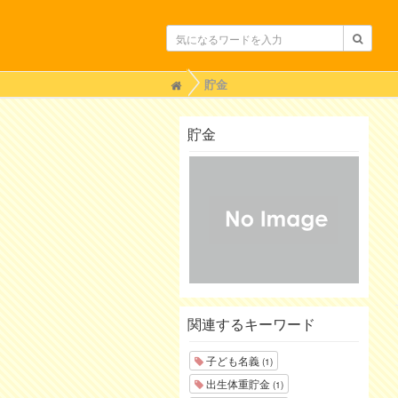
H
貯金
o
m
e
貯金
関連するキーワード
子ども名義
(1)
出生体重貯金
(1)