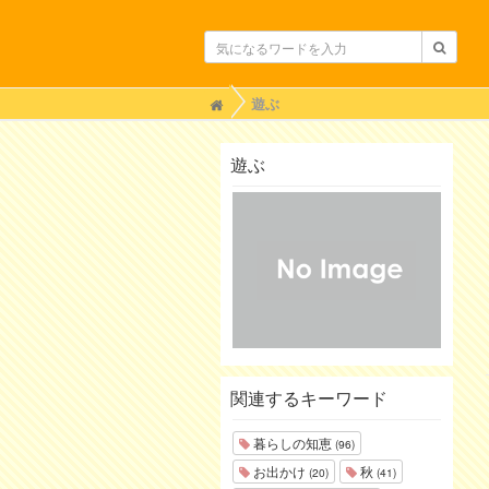
H
遊ぶ
o
m
e
遊ぶ
関連するキーワード
暮らしの知恵
(96)
お出かけ
秋
(20)
(41)