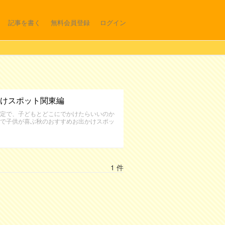
記事を書く
無料会員登録
ログイン
けスポット関東編
定で、子どもとどこにでかけたらいいのか
で子供が喜ぶ秋のおすすめお出かけスポッ
1 件