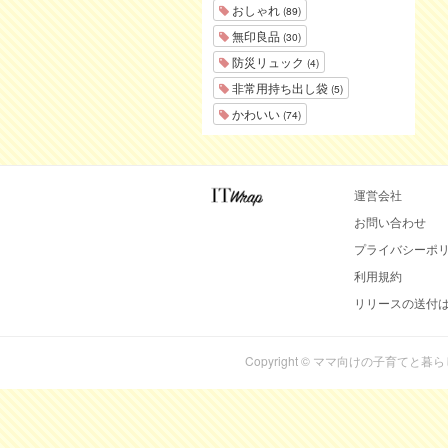
おしゃれ
(89)
無印良品
(30)
防災リュック
(4)
非常用持ち出し袋
(5)
かわいい
(74)
運営会社
お問い合わせ
プライバシーポ
利用規約
リリースの送付
Copyright © ママ向けの子育てと暮