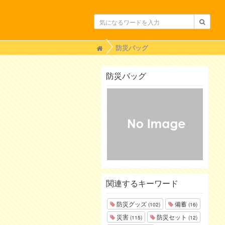
H
防災バッグ
o
m
e
防災バッグ
関連するキーワード
防災グッズ
備蓄
(102)
(16)
災害
防災セット
(115)
(12)