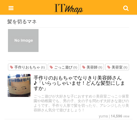
髪を切るマネ
手作りおもちゃ
ごっこ遊び
美容師
美容室
(1)
(1)
(1)
(1)
手作りのおもちゃでなりきり美容師さん
♪「いらっしゃいませ！どんな髪型にしま
すか」
ごっこ遊びが大好きな子におすすめ☆美容室ごっこ☆保育
園や幼稚園でも、男の子、女の子を問わず大好きな遊びの
ようです。手作り人形で髪を切ったり、アレンジしたり美
容師さん気分で遊びましょう！
yuma
|
14,596
view