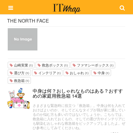
THE NORTH FACE
山崎実業
救急ボックス
ファマシーボックス
(1)
(1)
(1)
選び方
インテリア
おしゃれ
中身
(1)
(1)
(1)
(1)
救急箱
(1)
中身は何？おしゃれなものはある？おすす
めの家庭用救急箱 14選
さまざまな緊急時に役立つ「救急箱」。中身は何を入れて
おけばよいのか、そしてどんなタイプが我が家に適してい
るのか悩む方も多いのではないでしょうか。こちらでは、
救急箱に入れておくもの、そしての選び方やインテリアに
も馴染むおしゃれな救急箱をピックアップしましたよ。ぜ
ひ参考にしてみてくださいね。