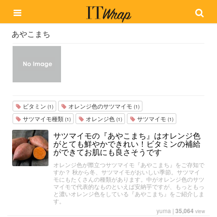
あやこまち
ビタミン
オレンジ色のサツマイモ
(1)
(1)
サツマイモ種類
オレンジ色
サツマイモ
(1)
(1)
(1)
サツマイモの『あやこまち』はオレンジ色
がとても鮮やかできれい！ビタミンの補給
ができてお肌にも良さそうです
オレンジ色が際立つサツマイモ『あやこまち』をご存知で
すか？ 秋から冬、サツマイモがおいしい季節。サツマイ
モにもたくさんの種類があります。中がオレンジ色のサツ
マイモで代表的なものといえば安納芋ですが、もっともっ
と濃いオレンジ色をしている『あやこまち』をご紹介しま
す。
yuma
|
35,064
view