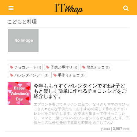
こどもと料理
チョコレート
子供と手作り
簡単チョコ
(1)
(1)
(1)
バレンタインデー
手作りチョコ
(1)
(1)
今年ももうすぐバレンタインですね♪子ど
もと楽しく簡単に作れるチョコレシピをご
紹介します。
エプロンを着けてキッチンに立つ、なりきりママのちびっ
こさん♥そんな子供たちにおすすめの楽しく作れるチョコ
レシピをご紹介します。お友達と集まって作りっこした
り、ママと一緒にパパへのプレゼントをがんばったり、子
供たちの以外な発想で素敵な時間を過ごしてね♪
yuma
|
3,967
view