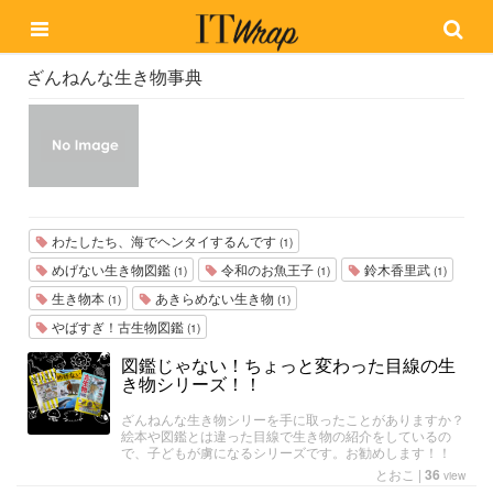
ざんねんな生き物事典
わたしたち、海でヘンタイするんです
(1)
めげない生き物図鑑
令和のお魚王子
鈴木香里武
(1)
(1)
(1)
生き物本
あきらめない生き物
(1)
(1)
やばすぎ！古生物図鑑
(1)
図鑑じゃない！ちょっと変わった目線の生
き物シリーズ！！
ざんねんな生き物シリーを手に取ったことがありますか？
絵本や図鑑とは違った目線で生き物の紹介をしているの
で、子どもが虜になるシリーズです。お勧めします！！
とおこ
|
36
view