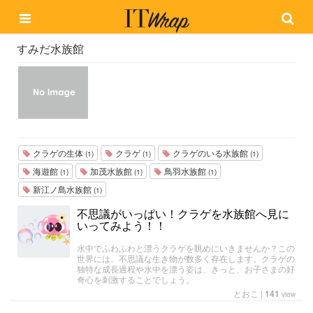
すみだ水族館
クラゲの生体
クラゲ
クラゲのいる水族館
(1)
(1)
(1)
海遊館
加茂水族館
鳥羽水族館
(1)
(1)
(1)
新江ノ島水族館
(1)
不思議がいっぱい！クラゲを水族館へ見に
いってみよう！！
水中でふわふわと漂うクラゲを眺めにいきませんか？この
世界には、不思議な生き物が数多く存在します。クラゲの
独特な成長過程や水中を漂う姿は、きっと、お子さまの好
奇心を刺激することでしょう。
とおこ
|
141
view