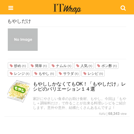
もやしだけ
炒め
簡単
ナムル
人気
ポン酢
(1)
(1)
(1)
(1)
(1)
レンジ
もやし
サラダ
レシピ
(1)
(1)
(1)
(1)
もやししかなくてもOK！「もやしだけ」レ
シピのバリエーション１４選
家計にやさしい食卓のお助け食材、もやし。今回は「もや
し＋調味料だけ」で作ることが出来る料理レシピをご紹介
します。意外や意外、結構たくさんあるんですよ！
ruru
|
68,343
view