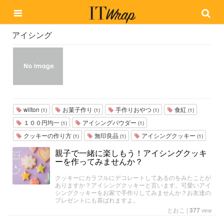
アイシング
wilton
お菓子作り
手作りおやつ
食紅
(1)
(1)
(1)
(1)
１００円均一
アイシングパウダー
(1)
(1)
クッキーの作り方
無印良品
アイシングクッキー
(1)
(1)
(1)
親子で一緒に楽しもう！アイシングクッキ
ーを作ってみませんか？
クッキーにカラフルにデコレートしてあるのをみたことが
ありますか？アイシングクッキーと言います。可愛いアイ
シングクッキーをお家で手作りしてみませんか？お友達の
プレゼントにも喜ばれますよ。
とおこ
|
377
view