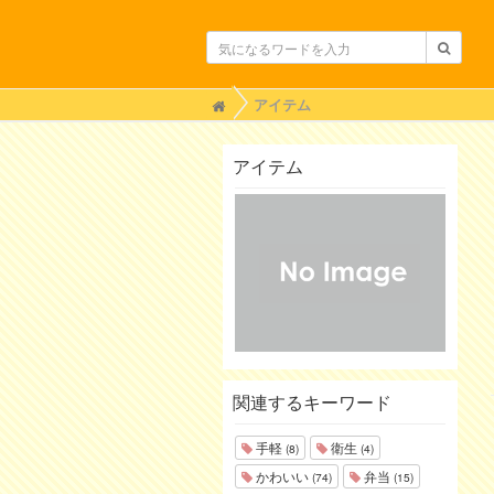
H
アイテム
o
m
e
アイテム
関連するキーワード
手軽
衛生
(8)
(4)
かわいい
弁当
(74)
(15)