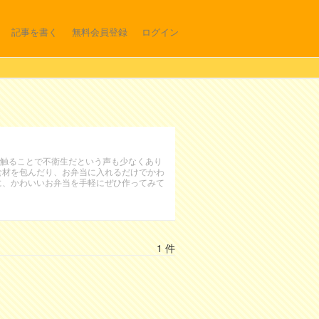
記事を書く
無料会員登録
ログイン
触ることで不衛生だという声も少なくあり
食材を包んだり、お弁当に入れるだけでかわ
に、かわいいお弁当を手軽にぜひ作ってみて
1 件