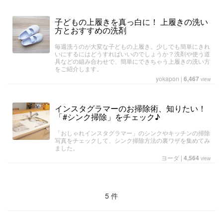
子どもの上履きを真っ白に！ 上履きの洗い
方とおすすめの洗剤
毎週洗うのが大変な子どもの上履き。少しでも簡単にきれ
いにするにはどうすればいいのでしょうか？洗剤や使う道
具などの組み合わせで、簡単にできちゃう上履きの洗い方
をご紹介します。
yokapon
|
6,467
view
インスタグラマーのお掃除術、知りたい！
「#シンク掃除」をチェック♪
「おしゃれインスタグラマー」のシンクやキッチンの掃除
写真をチェックして、シンク掃除方法の裏ワザを集めてみ
ました。
ヨーダ
|
4,564
view
5 件