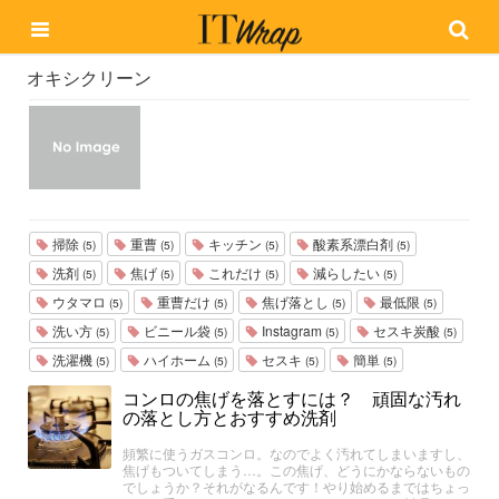
オキシクリーン
掃除
重曹
キッチン
酸素系漂白剤
(5)
(5)
(5)
(5)
洗剤
焦げ
これだけ
減らしたい
(5)
(5)
(5)
(5)
ウタマロ
重曹だけ
焦げ落とし
最低限
(5)
(5)
(5)
(5)
洗い方
ビニール袋
Instagram
セスキ炭酸
(5)
(5)
(5)
(5)
洗濯機
ハイホーム
セスキ
簡単
(5)
(5)
(5)
(5)
コンロの焦げを落とすには？ 頑固な汚れ
の落とし方とおすすめ洗剤
頻繁に使うガスコンロ。なのでよく汚れてしまいますし、
焦げもついてしまう…。この焦げ、どうにかならないもの
でしょうか？それがなるんです！やり始めるまではちょっ