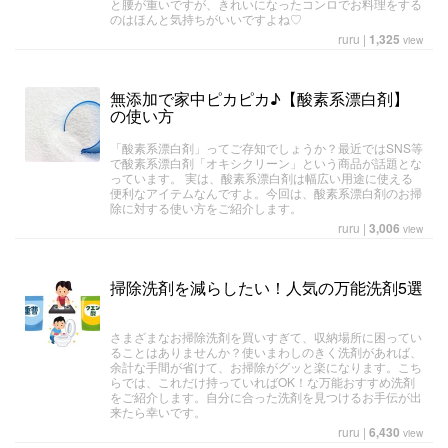
と腰が重いですが、きれいになったコンロでお料理をする
のはほんと気持ちがいいですよね♡
ruru
|
1,325
view
無添加で家中ピカピカ♪【酸素系漂白剤】
の使い方
「酸素系漂白剤」ってご存知でしょうか？最近ではSNS等
で酸素系漂白剤「オキシクリーン」という商品が話題とな
っています。 実は、酸素系漂白剤は幅広い用途に使える
便利なアイテムなんですよ。今回は、酸素系漂白剤のお掃
除に対する使い方をご紹介します。
ruru
|
3,006
view
掃除洗剤を減らしたい！人気の万能洗剤5選
さまざまなお掃除洗剤を買いすぎて、収納場所に困ってい
ることはありませんか？使いまわしのきく洗剤があれば、
余計な手間が省けて、お掃除がグッと楽になります。こち
らでは、これだけ持っていればOK！な万能おすすめ洗剤
をご紹介します。自分に合った洗剤を見つけるお手伝が出
来たら幸いです。
ruru
|
6,430
view