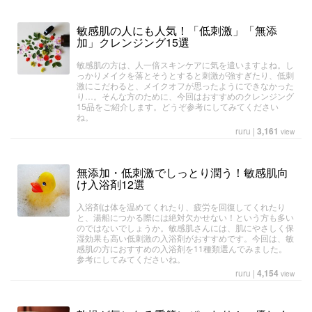
敏感肌の人にも人気！「低刺激」「無添
加」クレンジング15選
敏感肌の方は、人一倍スキンケアに気を遣いますよね。し
っかりメイクを落とそうとすると刺激が強すぎたり、低刺
激にこだわると、メイクオフが思ったようにできなかった
り…。そんな方のために、今回はおすすめのクレンジング
15品をご紹介します。どうぞ参考にしてみてください
ね。
ruru
|
3,161
view
無添加・低刺激でしっとり潤う！敏感肌向
け入浴剤12選
入浴剤は体を温めてくれたり、疲労を回復してくれたり
と、湯船につかる際には絶対欠かせない！という方も多い
のではないでしょうか。敏感肌さんには、肌にやさしく保
湿効果も高い低刺激の入浴剤がおすすめです。今回は、敏
感肌の方におすすめの入浴剤を11種類選んでみました。
参考にしてみてくださいね。
ruru
|
4,154
view