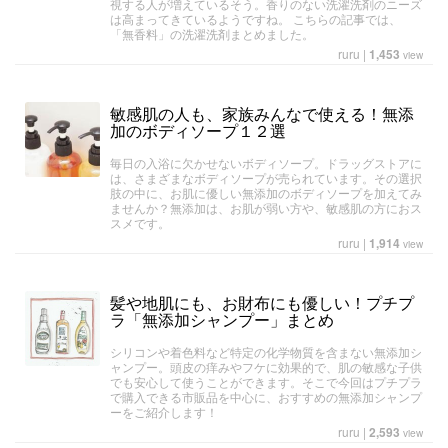
視する人が増えているそう。香りのない洗濯洗剤のニーズ
は高まってきているようですね。 こちらの記事では、
「無香料」の洗濯洗剤まとめました。
ruru
|
1,453
view
敏感肌の人も、家族みんなで使える！無添
加のボディソープ１２選
毎日の入浴に欠かせないボディソープ。ドラッグストアに
は、さまざまなボディソープが売られています。その選択
肢の中に、お肌に優しい無添加のボディソープを加えてみ
ませんか？無添加は、お肌が弱い方や、敏感肌の方におス
スメです。
ruru
|
1,914
view
髪や地肌にも、お財布にも優しい！プチプ
ラ「無添加シャンプー」まとめ
シリコンや着色料など特定の化学物質を含まない無添加シ
ャンプー。頭皮の痒みやフケに効果的で、肌の敏感な子供
でも安心して使うことができます。そこで今回はプチプラ
で購入できる市販品を中心に、おすすめの無添加シャンプ
ーをご紹介します！
ruru
|
2,593
view