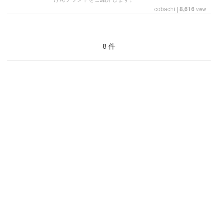
cobachi
|
8,616
view
8 件