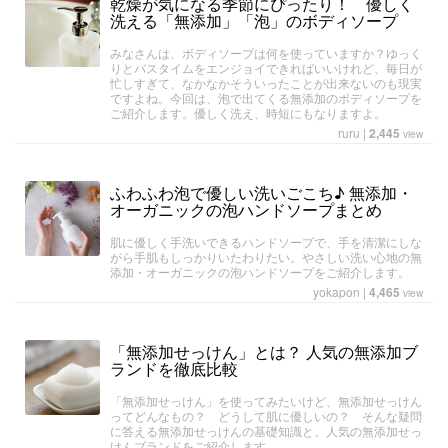
乾燥が気になる季節にぴったり！ 優しく
洗える「無添加」「泡」のボディソープ
みなさんは、ボディソープは何を使っていますか？ゆっく
りとバスタイムをエンジョイできればいいけれど、毎日が
忙しすぎて、なかなかそういったことが出来ないのも現実
ですよね。今回は、泡で出てくる無添加のボディソープを
ご紹介します。優しく洗え、時短にもなりますよ。
ruru
|
2,445
view
ふわふわ泡で優しい洗いごこち♪ 無添加・
オーガニックの泡ハンドソープまとめ
肌に優しく手洗いできるハンドソープで、手を清潔にしな
がら手肌もしっかりいたわりたい。やさしい洗い心地の無
添加・オーガニックの泡ハンドソープをご紹介します。
yokapon
|
4,465
view
「無添加せっけん」とは？ 人気の無添加ブ
ランドを徹底比較
「無添加せっけん」を使ってみたいけど、無添加せっけん
ってどんなもの？ どうして肌に優しいの？ そんな疑問
に答える無添加せっけんの基礎知識と、人気の無添加せっ
けんブランドをご紹介します。