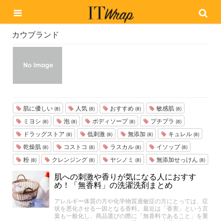
カウブランド
肌に優しい
人気
おすすめ
敏感肌
(8)
(8)
(8)
(8)
ミヨシ
泡
ボディソープ
プチプラ
(8)
(8)
(8)
(8)
ドラッグストア
低刺激
無添加
キュレル
(8)
(8)
(8)
(8)
乾燥肌
コストコ
ラスカル
イソップ
(8)
(8)
(8)
(8)
粉
クレンジング
ヤシノミ
無添加せっけん
(8)
(8)
(8)
(8)
肌への刺激や香りが気になる人におすす
め！「無香料」の洗濯洗剤まとめ
アレルギー体質の方や化学物質過敏症の方にとっては、症
状を悪化させる一因となる香料。最近は「香害」という言
葉も一般化し、商品選びの際に「無香料であること」を重