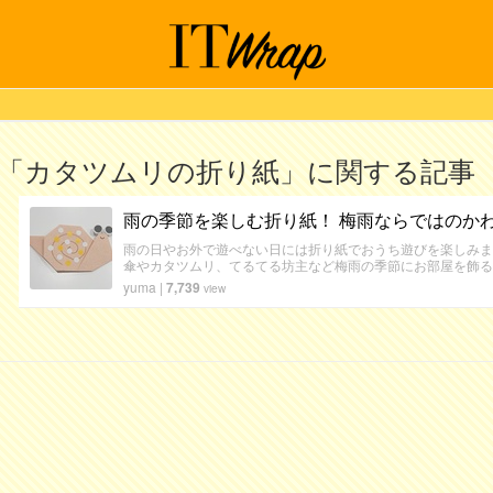
「カタツムリの折り紙」に関する記事
雨の季節を楽しむ折り紙！ 梅雨ならではのか
雨の日やお外で遊べない日には折り紙でおうち遊びを楽しみま
傘やカタツムリ、てるてる坊主など梅雨の季節にお部屋を飾る
yuma
|
7,739
view