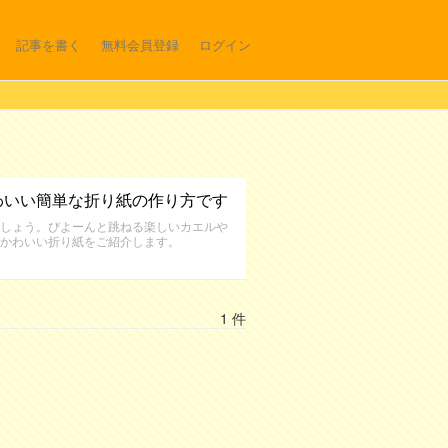
記事を書く
無料会員登録
ログイン
わいい簡単な折り紙の作り方です
しょう。ぴよーんと跳ねる楽しいカエルや
かわいい折り紙をご紹介します。
1 件