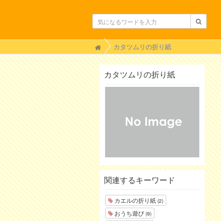
H
カタツムリの折り紙
o
m
e
カタツムリの折り紙
関連するキーワード
カエルの折り紙
(2)
おうち遊び
(9)