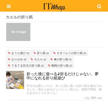
カエルの折り紙
おうち遊び
折り紙
カタツムリの折り紙
(2)
(2)
(2)
おりがみ
カエル
傘の折り紙
(2)
(2)
(2)
てるてる坊主の折り紙
梅雨の折り紙
(2)
(2)
折った後に遊べる♪折るだけじゃない、夢
中になれる折り紙遊び
作るのは難しいけど、折った後に遊べる折り紙を集めてみ
ました。昔からあるピョンピョン蛙から、無限万華鏡、動
かせるキャラクターも！
Lily
|
551
view