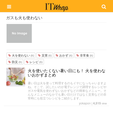
ガスも火も使わない
火を使わない
災害
おかず
非常食
(1)
(1)
(1)
(1)
防災
レシピ
(1)
(1)
火を使いたくない暑い日にも！ 火を使わな
いおかずまとめ
暑い日は火を使って料理するのもイヤになっちゃいますよ
ね。そこで、試したいのが電子レンジで調理するレシピや
ガスや電気を使わずないおかずなどの簡単なメニュー。そ
んなメニューのなかでも暑い日だけではなく災害などの非
常時にも役立つレシピをご紹介します。
yokapon
|
4,515
view