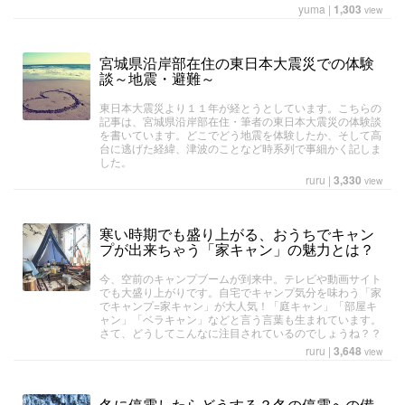
yuma
|
1,303
view
宮城県沿岸部在住の東日本大震災での体験
談～地震・避難～
東日本大震災より１１年が経とうとしています。こちらの
記事は、宮城県沿岸部在住・筆者の東日本大震災の体験談
を書いています。どこでどう地震を体験したか、そして高
台に逃げた経緯、津波のことなど時系列で事細かく記しま
した。
ruru
|
3,330
view
寒い時期でも盛り上がる、おうちでキャン
プが出来ちゃう「家キャン」の魅力とは？
今、空前のキャンプブームが到来中。テレビや動画サイト
でも大盛り上がりです。自宅でキャンプ気分を味わう「家
でキャンプ=家キャン」が大人気！「庭キャン」「部屋キ
ャン」「ベラキャン」などと言う言葉も生まれています。
さて、どうしてこんなに注目されているのでしょうね？？
ruru
|
3,648
view
冬に停電したらどうする？冬の停電への備