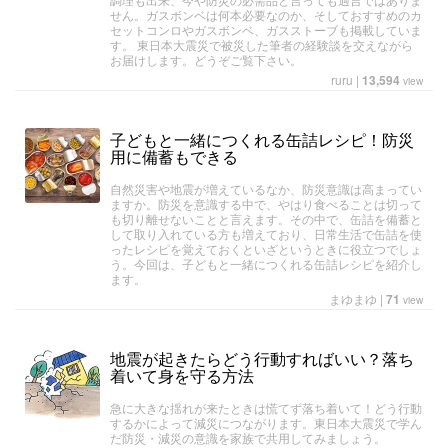
せん。ガスボンベは何本必要なのか、そしておすすめのカ
セットコンロやガスボンベ、ガスストーブも掲載していま
す。 東日本大震災で被災した筆者の経験談を交えながら
お届けします。どうぞご覧下さい。
ruru
|
13,594
view
子どもと一緒につくれる缶詰レシピ！防災
用に備蓄もできる
自然災害や地震が増えているなか、防災意識は高まってい
ますか。防災を意識する中で、やはり食べることは切って
も切り離せないことと言えます。その中で、缶詰を備蓄と
して取り入れている方も増えており、日常生活で缶詰を使
ったレシピを覚えておくといざというときに役立つでしょ
う。今回は、子どもと一緒につくれる缶詰レシピを紹介し
ます。
まゆまゆ
|
71
view
地震が起きたらどう行動すればいい？落ち
着いて身を守る方法
急に大きな揺れが来たときは慌てず落ち着いて！どう行動
するかによって減災につながります。東日本大震災で学ん
だ防災・減災の意識を家族で共用してみましょう。