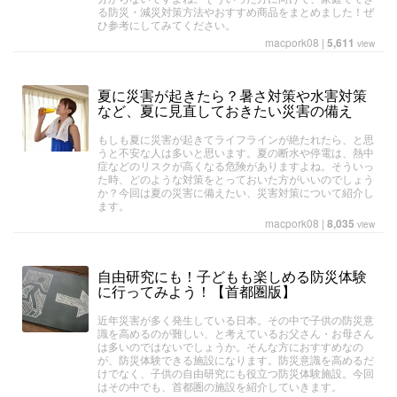
る防災・減災対策方法やおすすめ商品をまとめました！ぜ
ひ参考にしてみてください。
macpork08
|
5,611
view
夏に災害が起きたら？暑さ対策や水害対策
など、夏に見直しておきたい災害の備え
もしも夏に災害が起きてライフラインが絶たれたら、と思
うと不安な人は多いと思います。夏の断水や停電は、熱中
症などのリスクが高くなる危険がありますよね。そういっ
た時、どのような対策をとっておいた方がいいのでしょう
か？今回は夏の災害に備えたい、災害対策について紹介し
ます。
macpork08
|
8,035
view
自由研究にも！子どもも楽しめる防災体験
に行ってみよう！【首都圏版】
近年災害が多く発生している日本。その中で子供の防災意
識を高めるのが難しい、と考えているお父さん・お母さん
は多いのではないでしょうか。そんな方におすすめなの
が、防災体験できる施設になります。防災意識を高めるだ
けでなく、子供の自由研究にも役立つ防災体験施設。今回
はその中でも、首都圏の施設を紹介していきます。