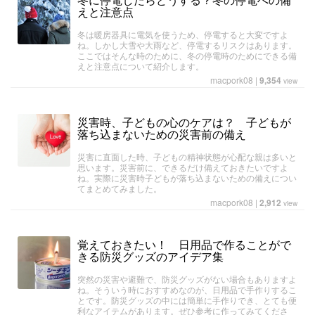
えと注意点
冬は暖房器具に電気を使うため、停電すると大変ですよ
ね。しかし大雪や大雨など、停電するリスクはあります。
ここではそんな時のために、冬の停電時のためにできる備
えと注意点について紹介します。
macpork08
|
9,354
view
災害時、子どもの心のケアは？ 子どもが
落ち込まないための災害前の備え
災害に直面した時、子どもの精神状態が心配な親は多いと
思います。災害前に、できるだけ備えておきたいですよ
ね。実際に災害時子どもが落ち込まないための備えについ
てまとめてみました。
macpork08
|
2,912
view
覚えておきたい！ 日用品で作ることがで
きる防災グッズのアイデア集
突然の災害や避難で、防災グッズがない場合もありますよ
ね。そういう時におすすめなのが、日用品で手作りするこ
とです。防災グッズの中には簡単に手作りでき、とても便
利なアイテムがあります。ぜひ参考に作ってみてくださ