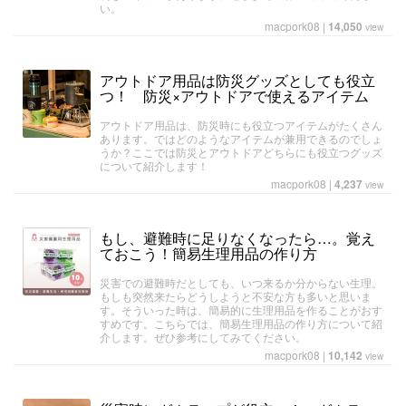
い。
macpork08
|
14,050
view
アウトドア用品は防災グッズとしても役立
つ！ 防災×アウトドアで使えるアイテム
アウトドア用品は、防災時にも役立つアイテムがたくさん
あります。ではどのようなアイテムが兼用できるのでしょ
うか？ここでは防災とアウトドアどちらにも役立つグッズ
について紹介します！
macpork08
|
4,237
view
もし、避難時に足りなくなったら…。覚え
ておこう！簡易生理用品の作り方
災害での避難時だとしても、いつ来るか分からない生理。
もしも突然来たらどうしようと不安な方も多いと思いま
す。そういった時は、簡易的に生理用品を作ることがおす
すめです。こちらでは、簡易生理用品の作り方について紹
介します。ぜひ参考にしてみてください。
macpork08
|
10,142
view