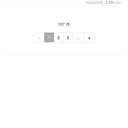
macpork08
|
3,338
view
107 件
1
2
3
…