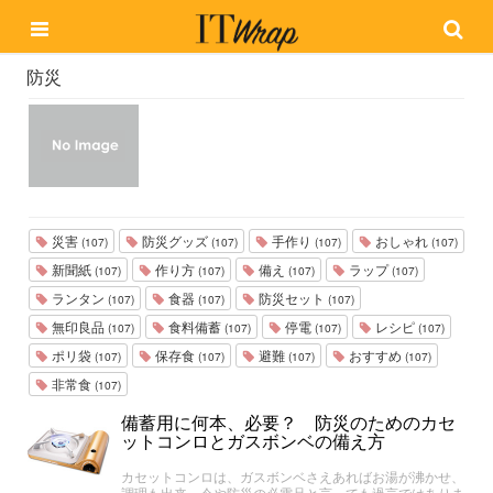
防災
災害
防災グッズ
手作り
おしゃれ
(107)
(107)
(107)
(107)
新聞紙
作り方
備え
ラップ
(107)
(107)
(107)
(107)
ランタン
食器
防災セット
(107)
(107)
(107)
無印良品
食料備蓄
停電
レシピ
(107)
(107)
(107)
(107)
ポリ袋
保存食
避難
おすすめ
(107)
(107)
(107)
(107)
非常食
(107)
備蓄用に何本、必要？ 防災のためのカセ
ットコンロとガスボンベの備え方
カセットコンロは、ガスボンベさえあればお湯が沸かせ、
調理も出来、今や防災の必需品と言っても過言ではありま