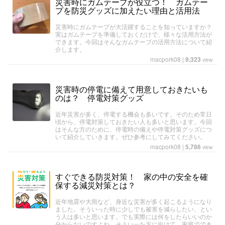
災害時にガムテープが役立つ！ ガムテー
プを防災グッズに加えたい理由と活用法
災害時にガムテープが大活躍することを知っていますか？
実はガムテープを準備しておくだけで、様々な活用方法が
できます。今回はそんなガムテープの活用方法について紹
介します。
macpork08
|
9,323
view
災害時の停電に備えて用意しておきたいも
のは？ 停電対策グッズ
近年災害が多く、停電する機会も多いです。そのため常日
頃から、停電対策しておきたい人も多いと思います。今回
はそんな方のために、停電時の備えや停電対策グッズにつ
いて紹介していきます。ぜひ参考にしてみてください。
macpork08
|
5,786
view
すぐできる防災対策！ 家の中の安全を確
保する減災対策とは？
近年地震や大雨など、身近な災害が多く起こるようになり
ました。そういった時に少しでも被害を減らしたい、とい
う人は多いと思います。でも実際には何をしたらいいのか
分からないですよね。そういった方に向けて、家庭ででき